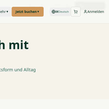
Anrufen
WhatsApp
Jetzt buchen
ehr
Jetzt buchen
Anmelden
▼
▼
Deutsch
DE
ch mit
htsform und Alltag