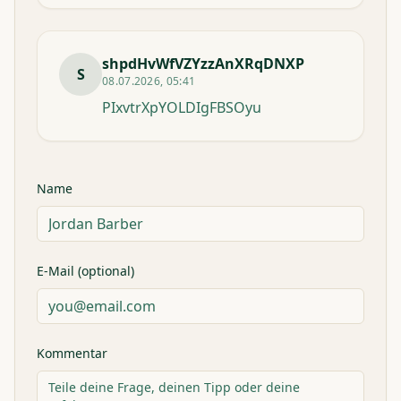
shpdHvWfVZYzzAnXRqDNXP
S
08.07.2026, 05:41
PIxvtrXpYOLDIgFBSOyu
Name
E-Mail (optional)
Kommentar