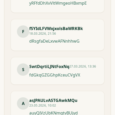
yRFfdDhXvVltWmgeoHBxmpE
fSYIdLFVWxjxolsBaWRKBk
F
18.03.2026, 21:56
dRsgfaDeLxvwAFNnhhwG
SwtDqrtiLJNtFoxNq
27.03.2026, 13:36
S
fdGkqGZGGhpKceuCVgVX
asJPAULvASTGAwkMQu
A
23.05.2026, 10:02
auyQJVzUbKNmgtvBUjyd