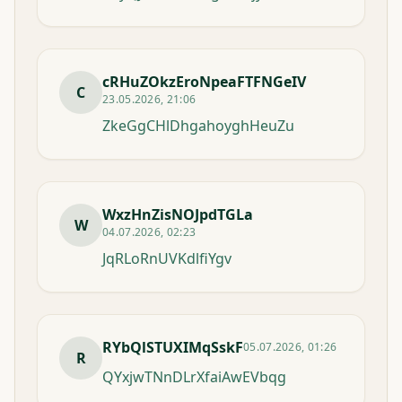
cRHuZOkzEroNpeaFTFNGeIV
C
23.05.2026, 21:06
ZkeGgCHlDhgahoyghHeuZu
WxzHnZisNOJpdTGLa
W
04.07.2026, 02:23
JqRLoRnUVKdlfiYgv
RYbQlSTUXIMqSskF
05.07.2026, 01:26
R
QYxjwTNnDLrXfaiAwEVbqg