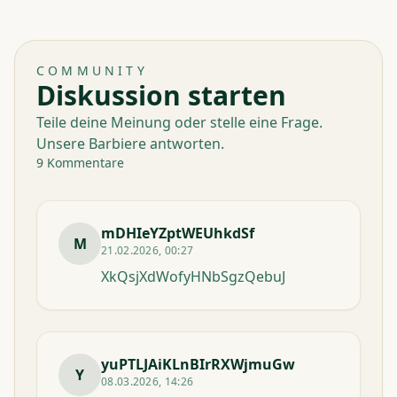
COMMUNITY
Diskussion starten
Teile deine Meinung oder stelle eine Frage.
Unsere Barbiere antworten.
9 Kommentare
mDHIeYZptWEUhkdSf
M
21.02.2026, 00:27
XkQsjXdWofyHNbSgzQebuJ
yuPTLJAiKLnBIrRXWjmuGw
Y
08.03.2026, 14:26