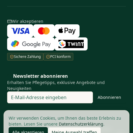
Wir akzeptieren
Sichere Zahlung
PCI konform
Newsletter abonnieren
Erhalten Sie Pflegetipps, exklusive Angebote und
Neuigkeiten
Abonnieren
Ihre Privatsphäre ist uns wichtig
Wir verwenden Cookies, um Ihnen das beste Erlebnis zu
bieten. Lesen Sie unsere
Datenschutzerklärung
.
©
2026
The Good Barbers AG.
Alle Rechte vorbehalten
Alle akzeptieren
Meine Auswahl treffen