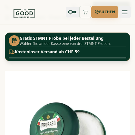
Jetzt buchen
BUCHEN
DE
Shop
Proraso - Shave Soap - Green refresh - 150ml
Startseite
Gratis STMNT Probe bei jeder Bestellung
Wählen Sie an der Kasse eine von drei STMNT Proben.
Kostenloser Versand ab CHF 59