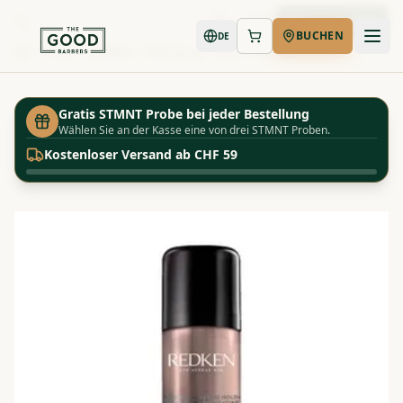
Jetzt buchen
BUCHEN
DE
Shop
Redken - Hairspray - Anti-Frizz 20
Startseite
Gratis STMNT Probe bei jeder Bestellung
Wählen Sie an der Kasse eine von drei STMNT Proben.
Kostenloser Versand ab CHF 59