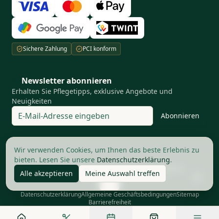
Sichere Zahlung
PCI konform
Newsletter abonnieren
Erhalten Sie Pflegetipps, exklusive Angebote und
Neuigkeiten
Abonnieren
Ihre Privatsphäre ist uns wichtig
Wir verwenden Cookies, um Ihnen das beste Erlebnis zu
bieten. Lesen Sie unsere
Datenschutzerklärung
.
©
2026
The Good Barbers AG.
Alle Rechte vorbehalten
Alle akzeptieren
Meine Auswahl treffen
Datenschutzerklärung
Allgemeine Geschäftsbedingungen
Sitemap
Barrierefreiheit