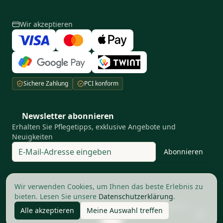
Wir akzeptieren
Sichere Zahlung
PCI konform
Newsletter abonnieren
Erhalten Sie Pflegetipps, exklusive Angebote und
Neuigkeiten
Abonnieren
Ihre Privatsphäre ist uns wichtig
Wir verwenden Cookies, um Ihnen das beste Erlebnis zu
bieten. Lesen Sie unsere
Datenschutzerklärung
.
©
2026
The Good Barbers AG.
Alle Rechte vorbehalten
Alle akzeptieren
Meine Auswahl treffen