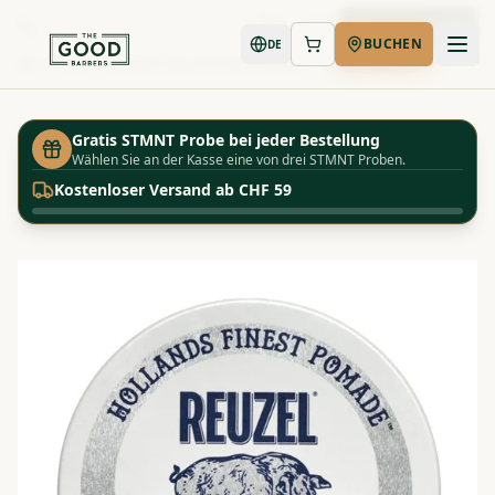
Jetzt buchen
BUCHEN
DE
Shop
Reuzel Clay Matte Pomade - 113g/95g
Startseite
Gratis STMNT Probe bei jeder Bestellung
Wählen Sie an der Kasse eine von drei STMNT Proben.
Kostenloser Versand ab CHF 59