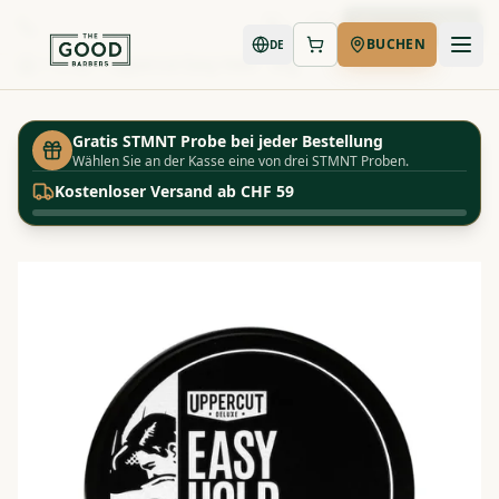
Jetzt buchen
BUCHEN
DE
Shop
Uppercut Easy Hold - 30g
Startseite
Gratis STMNT Probe bei jeder Bestellung
Wählen Sie an der Kasse eine von drei STMNT Proben.
Kostenloser Versand ab CHF 59