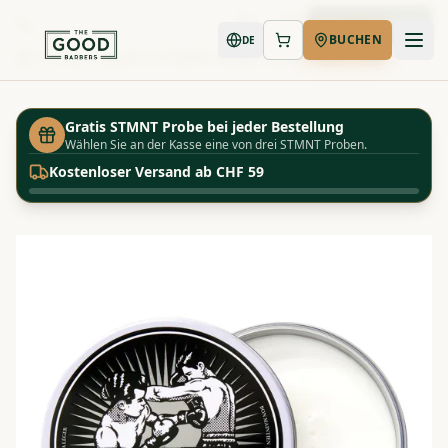
Jetzt buchen
BUCHEN
DE
Shop
Uppercut Featherweight Styling Wax - 70g
Startseite
Gratis STMNT Probe bei jeder Bestellung
Wählen Sie an der Kasse eine von drei STMNT Proben.
Kostenloser Versand ab CHF 59