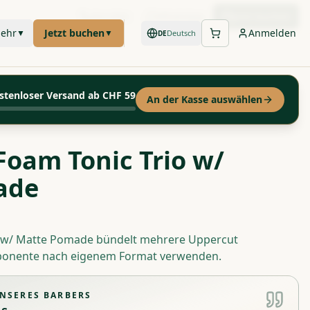
Anrufen
WhatsApp
Jetzt buchen
ehr
Jetzt buchen
Anmelden
▼
▼
Deutsch
DE
stenloser Versand ab CHF 59
An der Kasse auswählen
Foam Tonic Trio w/
ade
o w/ Matte Pomade bündelt mehrere Uppercut
mponente nach eigenem Format verwenden.
NSERES BARBERS