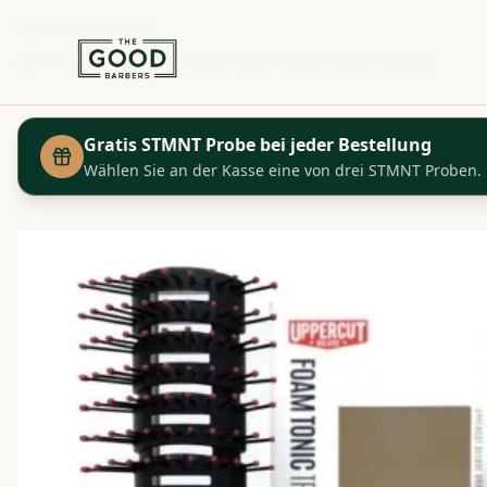
+41 44 280 29 29
Shop
Uppercut - Foam Tonic Trio w/ Matte Pomade
Startseite
Gratis STMNT Probe bei jeder Bestellung
Wählen Sie an der Kasse eine von drei STMNT Proben.