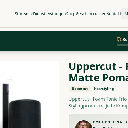
Startseite
Dienstleistungen
Shop
Geschenkkarten
Kontakt
M
Ko
Uppercut - 
Matte Pom
Uppercut
Haarstyling
Uppercut - Foam Tonic Tri
Stylingprodukte; jede Ko
EMPFEHLUNG U