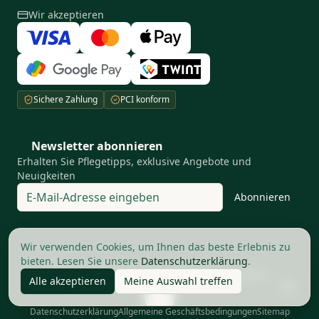
Wir akzeptieren
Sichere Zahlung
PCI konform
Newsletter abonnieren
Erhalten Sie Pflegetipps, exklusive Angebote und
Neuigkeiten
Abonnieren
Ihre Privatsphäre ist uns wichtig
Wir verwenden Cookies, um Ihnen das beste Erlebnis zu
bieten. Lesen Sie unsere
Datenschutzerklärung
.
©
2026
The Good Barbers AG.
Alle Rechte vorbehalten
Alle akzeptieren
Meine Auswahl treffen
Datenschutzerklärung
Allgemeine Geschäftsbedingungen
Sitemap