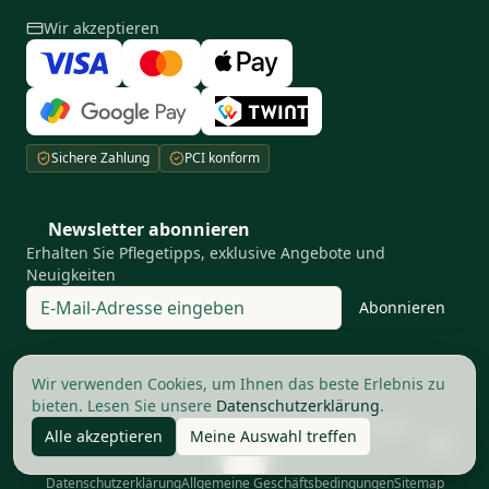
Wir akzeptieren
Sichere Zahlung
PCI konform
Newsletter abonnieren
Erhalten Sie Pflegetipps, exklusive Angebote und
Neuigkeiten
Abonnieren
Ihre Privatsphäre ist uns wichtig
Wir verwenden Cookies, um Ihnen das beste Erlebnis zu
bieten. Lesen Sie unsere
Datenschutzerklärung
.
©
2026
The Good Barbers AG.
Alle Rechte vorbehalten
Alle akzeptieren
Meine Auswahl treffen
Datenschutzerklärung
Allgemeine Geschäftsbedingungen
Sitemap