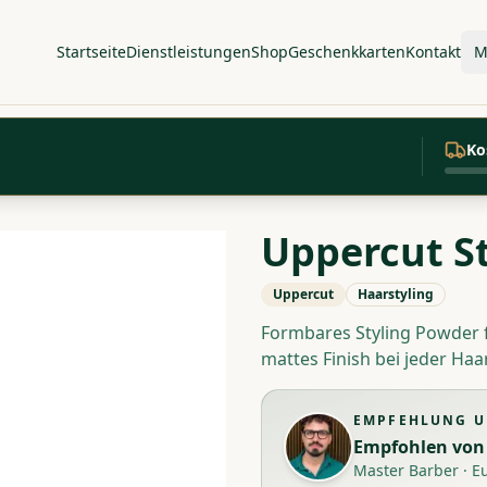
Startseite
Dienstleistungen
Shop
Geschenkkarten
Kontakt
M
Ko
Uppercut S
Uppercut
Haarstyling
Formbares Styling Powder f
mattes Finish bei jeder Haa
EMPFEHLUNG U
Empfohlen von
Master Barber
·
E