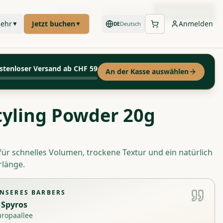
Anrufen
WhatsApp
Jetzt buchen
ehr
Jetzt buchen
Anmelden
▼
▼
Deutsch
DE
stenloser Versand ab CHF 59
An der Kasse auswählen
tyling Powder 20g
ür schnelles Volumen, trockene Textur und ein natürlich
rlänge.
NSERES BARBERS
Spyros
uropaallee