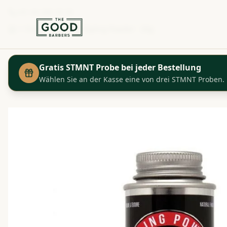
+41 44 280 29 29
Shop
Uppercut Styling Powder - 20g
Startseite
Gratis STMNT Probe bei jeder Bestellung
Wählen Sie an der Kasse eine von drei STMNT Proben.