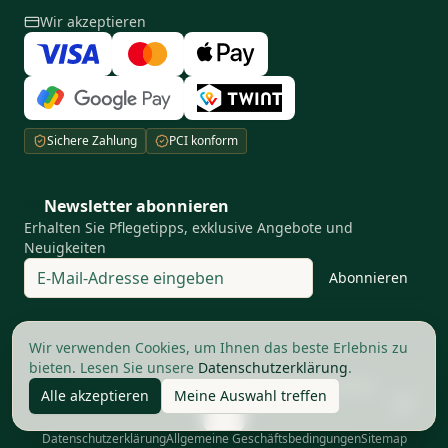
Wir akzeptieren
Sichere Zahlung
PCI konform
Newsletter abonnieren
Erhalten Sie Pflegetipps, exklusive Angebote und
Neuigkeiten
Abonnieren
Ihre Privatsphäre ist uns wichtig
Wir verwenden Cookies, um Ihnen das beste Erlebnis zu
bieten. Lesen Sie unsere
Datenschutzerklärung
.
©
2026
The Good Barbers AG.
Alle Rechte vorbehalten
Alle akzeptieren
Meine Auswahl treffen
Datenschutzerklärung
Allgemeine Geschäftsbedingungen
Sitemap