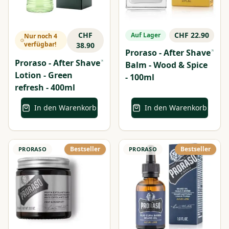
CHF
CHF 22.90
Auf Lager
Nur noch 4
verfügbar!
38.90
Proraso - After Shave
Proraso - After Shave
Balm - Wood & Spice
Lotion - Green
- 100ml
refresh - 400ml
In den Warenkorb
In den Warenkorb
Bestseller
Bestseller
PRORASO
PRORASO