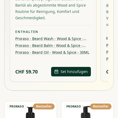
Bartöl als abgestimmte Wood and Spice
Barts
Routine für Reinigung, Komfort und
Bartöl
Geschmeidigkeit.
Vetyve
und Ge
ENTHALTEN
Proraso - Beard Wash - Wood & Spice -
ENTH
200ml
Proras
Proraso - Beard Balm - Wood & Spice -
200ml
100ml
Proras
Proraso - Beard Oil - Wood & Spice - 30ML
100ml
Proras
30ML
CHF
59.70
CHF
Set hinzufügen
Bestseller
Bestseller
PRORASO
PRORASO