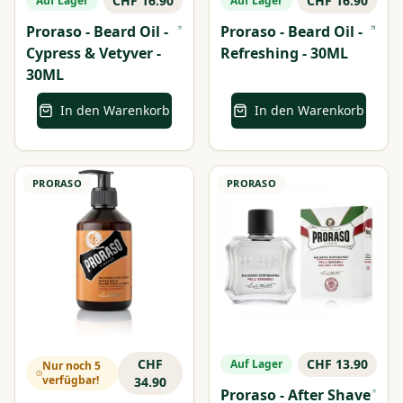
CHF 16.90
CHF 16.90
Auf Lager
Auf Lager
Proraso - Beard Oil -
Proraso - Beard Oil -
Cypress & Vetyver -
Refreshing - 30ML
30ML
In den Warenkorb
In den Warenkorb
PRORASO
PRORASO
CHF
CHF 13.90
Auf Lager
Nur noch 5
verfügbar!
34.90
Proraso - After Shave