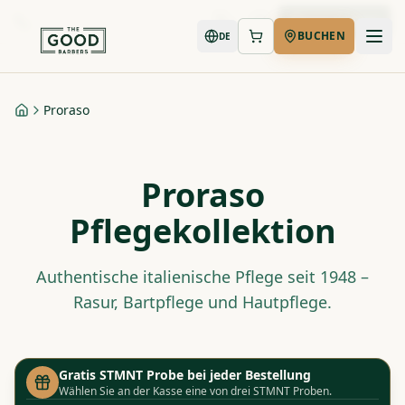
Jetzt buchen
BUCHEN
DE
Proraso
Startseite
Proraso
Pflegekollektion
Authentische italienische Pflege seit 1948 –
Rasur, Bartpflege und Hautpflege.
Gratis STMNT Probe bei jeder Bestellung
Wählen Sie an der Kasse eine von drei STMNT Proben.