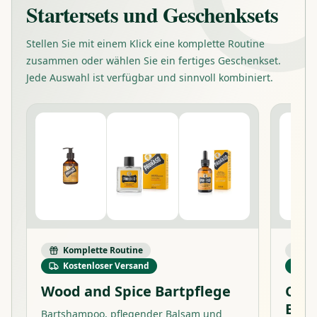
Startersets und Geschenksets
Stellen Sie mit einem Klick eine komplette Routine
zusammen oder wählen Sie ein fertiges Geschenkset.
Jede Auswahl ist verfügbar und sinnvoll kombiniert.
Komplette Routine
Ko
Kostenloser Versand
Ko
Wood and Spice Bartpflege
Cypr
Bart
Bartshampoo, pflegender Balsam und